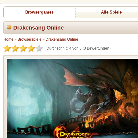
Browsergames
Alle Spiele
Drakensang Online
Home
»
Browserspiele
»
Drakensang Online
Durchschnitt:
4
von
5
(
3
Bewertungen)