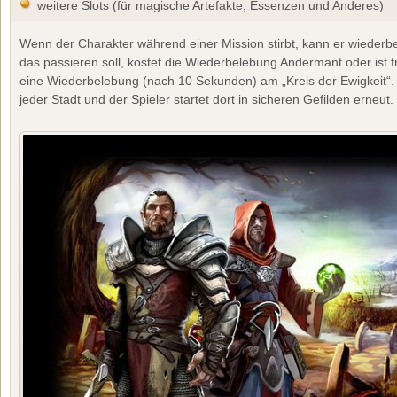
weitere Slots (für magische Artefakte, Essenzen und Anderes)
Wenn der Charakter während einer Mission stirbt, kann er wieder
das passieren soll, kostet die Wiederbelebung Andermant oder ist fre
eine Wiederbelebung (nach 10 Sekunden) am „Kreis der Ewigkeit“. S
jeder Stadt und der Spieler startet dort in sicheren Gefilden erneut.