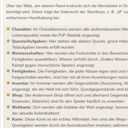
Über der Mitte, am oberen Rand erstreckt sich die Menüleiste in Dr
benötigt wird. Daher trägt der Gebrauch der Shortkeys, z. B. „M“ 
einfacheren Handhabung bei.
Charakter:
Im Charaktermenü werden alle stufenrelevanten Wert
Lebenspunkte) sowie die PvP-Statistik angezeigt.
Quests/Aufgaben:
Hier stehen alle aktiven Quests, grüne Häk
Teilaufgaben bereits erfüllt wurden.
Meisterschaften:
Hier werden die Fortschritte in den Bereiche
Fertigkeiten auswählbar), Wissen (erhöht durch „Uraltes Wisse
Kampf gegen menschliche Spieler) angezeigt.
Fertigkeiten:
Die Fertigkeiten, die jeder Klasse eigen sind un
freigeschaltet werden, sind hier mit all ihren Auswirkungen nach
Inventar:
Im Inventar werden alle Gegenstände (Ausrüstung, 
angezeigt, die der Held mit sich führt, Questgegenstände sind tür
Shop:
Der Andermant-Shop öffnet sich und allerhand Gegenstä
Essenzen, Dietriche) sind für den Spieler käuflich zu erwerben.
Weltkarte:
Dort werden alle Gebiete der Welt angezeigt, beson
der aktuelle Aufenthaltsort.
Karte:
Diese Karte ist ein echtes Hilfsmittel, hier sind alle Weg
Questgeber werden durch ein Ausrufezeichen markiert, während