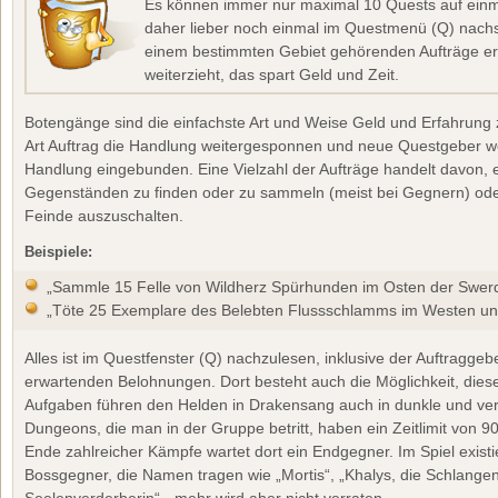
Es können immer nur maximal 10 Quests auf ei
daher lieber noch einmal im Questmenü (Q) nach
einem bestimmten Gebiet gehörenden Aufträge erl
weiterzieht, das spart Geld und Zeit.
Botengänge sind die einfachste Art und Weise Geld und Erfahrung zu
Art Auftrag die Handlung weitergesponnen und neue Questgeber wer
Handlung eingebunden. Eine Vielzahl der Aufträge handelt davon, 
Gegenständen zu finden oder zu sammeln (meist bei Gegnern) oder
Feinde auszuschalten.
Beispiele:
„Sammle 15 Felle von Wildherz Spürhunden im Osten der Swerd
„Töte 25 Exemplare des Belebten Flussschlamms im Westen un
Alles ist im Questfenster (Q) nachzulesen, inklusive der Auftraggeb
erwartenden Belohnungen. Dort besteht auch die Möglichkeit, di
Aufgaben führen den Helden in Drakensang auch in dunkle und v
Dungeons, die man in der Gruppe betritt, haben ein Zeitlimit von 90
Ende zahlreicher Kämpfe wartet dort ein Endgegner. Im Spiel exis
Bossgegner, die Namen tragen wie „Mortis“, „Khalys, die Schlange