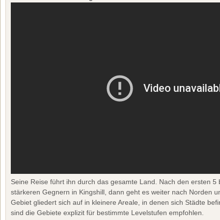
Seine Reise führt ihn durch das gesamte Land. Nach den ersten 5 b
stärkeren Gegnern in Kingshill, dann geht es weiter nach Norden un
Gebiet gliedert sich auf in kleinere Areale, in denen sich Städte b
sind die Gebiete explizit für bestimmte Levelstufen empfohlen.