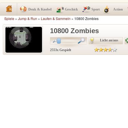
Denk & Knobel
Geschick
Sport
Action
Spiele
»
Jump & Run
»
Laufen & Sammeln
» 10800 Zombies
10800 Zombies
Licht an/aus
2553x Gespielt