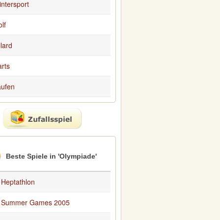
ntersport
lf
llard
rts
aufen
Beste Spiele in 'Olympiade'
Heptathlon
Summer Games 2005