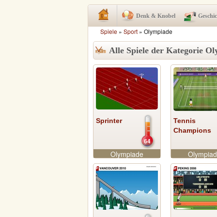
Denk & Knobel
Geschi
Spiele
»
Sport
» Olympiade
Alle Spiele der Kategorie O
Sprinter
Tennis
Champions
64
Olympiade
Olympia