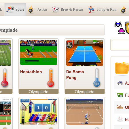
ck
Sport
Action
Brett & Karten
Jump & Run
lympiade
Heptathlon
Da Bomb
Pong
A
69
99
30
de
Olympiade
Olympiade
Fu
O
Bo