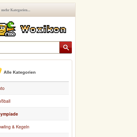
mehr Kategorien...
Alle Kategorien
uto
ßball
lympiade
wling & Kegeln