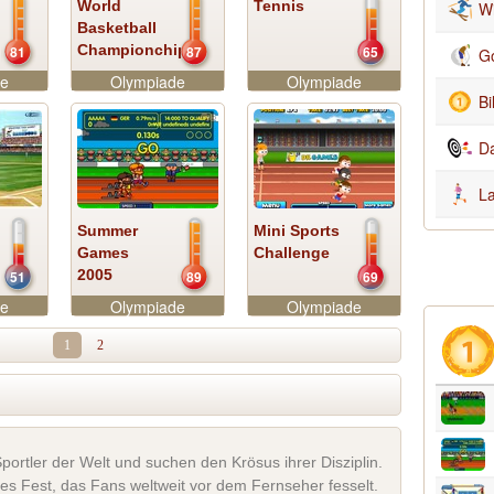
World
Tennis
Wi
Basketball
Championchip
81
87
65
Go
de
Olympiade
Olympiade
Bi
Da
L
Summer
Mini Sports
Games
Challenge
2005
51
89
69
de
Olympiade
Olympiade
1
2
 Sportler der Welt und suchen den Krösus ihrer Disziplin.
les Fest, das Fans weltweit vor dem Fernseher fesselt.