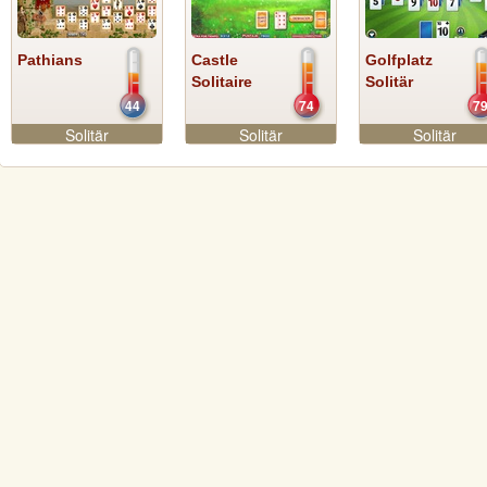
Pathians
Castle
Golfplatz
Solitaire
Solitär
44
74
7
Solitär
Solitär
Solitär