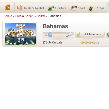
Denk & Knobel
Geschick
Sport
Action
Spiele
»
Brett & Karten
»
Solitär
» Bahamas
Bahamas
Licht an/aus
17145x Gespielt