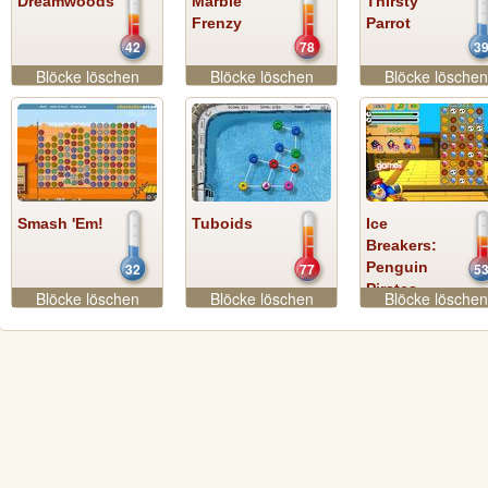
Dreamwoods
Marble
Thirsty
Frenzy
Parrot
42
78
3
Blöcke löschen
Blöcke löschen
Blöcke löschen
Smash 'Em!
Tuboids
Ice
Breakers:
Penguin
32
77
5
Pirates
Blöcke löschen
Blöcke löschen
Blöcke löschen