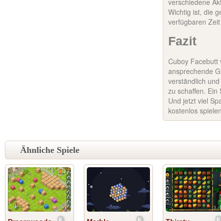
verschiedene Ak
Wichtig ist, die 
verfügbaren Zeit
Fazit
Cuboy Facebutt v
ansprechende Graf
verständlich und
zu schaffen. Ein
Und jetzt viel S
kostenlos spiele
Ähnliche Spiele