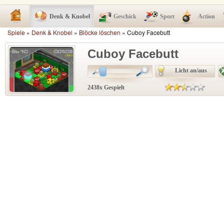
Denk & Knobel
Geschick
Sport
Action
Spiele
»
Denk & Knobel
»
Blöcke löschen
» Cuboy Facebutt
Cuboy Facebutt
Licht an/aus
2438x Gespielt