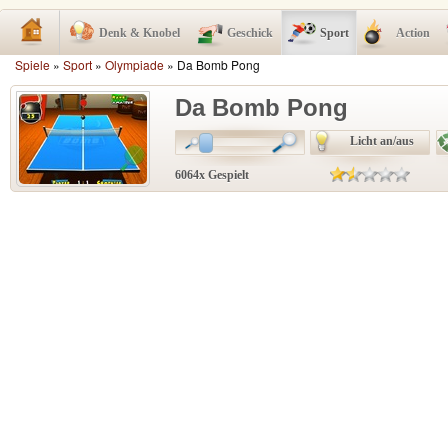
Denk & Knobel
Geschick
Sport
Action
Spiele
»
Sport
»
Olympiade
» Da Bomb Pong
Da Bomb Pong
Licht an/aus
6064x Gespielt