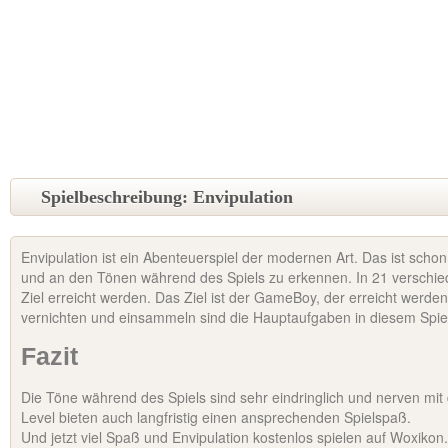
Spielbeschreibung: Envipulation
Envipulation ist ein Abenteuerspiel der modernen Art. Das ist scho
und an den Tönen während des Spiels zu erkennen. In 21 verschi
Ziel erreicht werden. Das Ziel ist der GameBoy, der erreicht werde
vernichten und einsammeln sind die Hauptaufgaben in diesem Spie
Fazit
Die Töne während des Spiels sind sehr eindringlich und nerven mit 
Level bieten auch langfristig einen ansprechenden Spielspaß.
Und jetzt viel Spaß und Envipulation kostenlos spielen auf Woxikon