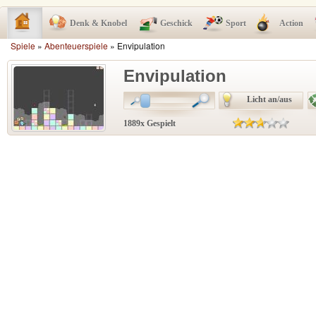
Denk & Knobel
Geschick
Sport
Action
Spiele
»
Abenteuerspiele
» Envipulation
Envipulation
Licht an/aus
1889x Gespielt