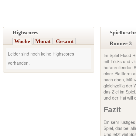
Highscores
Spielbesch
Woche
Monat
Gesamt
Runner 3
Leider sind noch keine Highscores
Im Spiel Flood 
mit Tricks und vi
vorhanden.
heranrollenden 
einer Plattform a
nach oben, Mün
gleichzeitig der
das Ziel im Spie
und der Hai will 
Fazit
Ein sehr lustige
Spiel, das bei all
Und jetzt viel S