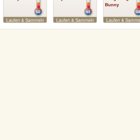
Bunny
50
45
4
Laufen & Sammeln
Laufen & Sammeln
Laufen & Samme