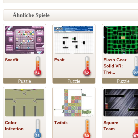
Ähnliche Spiele
Scarfit
Excit
Flash Gear
Solid VR:
The...
64
62
2
Puzzle
Puzzle
Puzzle
Color
Twibik
Square
Infection
Team
36
80
6