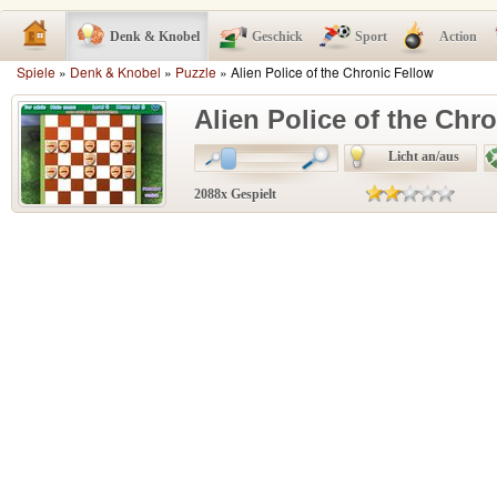
Denk & Knobel
Geschick
Sport
Action
Spiele
»
Denk & Knobel
»
Puzzle
» Alien Police of the Chronic Fellow
Alien Police of the Chr
Licht an/aus
2088x Gespielt