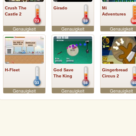
Crush The
Girado
Mi
Castle 2
Adventures
73
59
8
Genauigkeit
Genauigkeit
Genauigkeit
H-Fleet
God Save
Gingerbread
The King
Circus 2
33
56
4
Genauigkeit
Genauigkeit
Genauigkeit