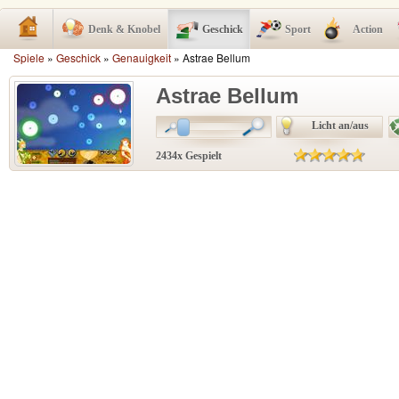
Denk & Knobel
Geschick
Sport
Action
Spiele
»
Geschick
»
Genauigkeit
» Astrae Bellum
Astrae Bellum
Licht an/aus
2434x Gespielt