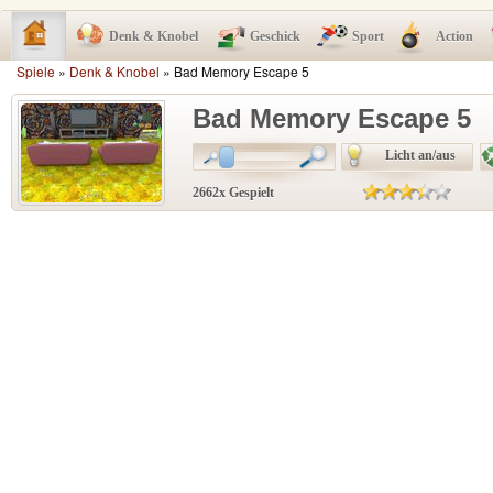
Denk & Knobel
Geschick
Sport
Action
Spiele
»
Denk & Knobel
» Bad Memory Escape 5
Bad Memory Escape 5
Licht an/aus
2662x Gespielt