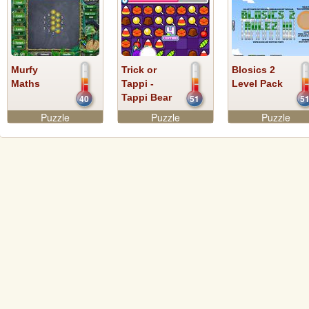
Murfy
Trick or
Blosics 2
Maths
Tappi -
Level Pack
Tappi Bear
40
51
5
Puzzle
Puzzle
Puzzle