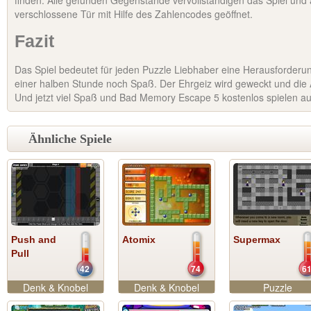
finden. Alle gefunden Gegenstände vervollständigen das Spiel und
verschlossene Tür mit Hilfe des Zahlencodes geöffnet.
Fazit
Das Spiel bedeutet für jeden Puzzle Liebhaber eine Herausforder
einer halben Stunde noch Spaß. Der Ehrgeiz wird geweckt und die 
Und jetzt viel Spaß und Bad Memory Escape 5 kostenlos spielen a
Ähnliche Spiele
Push and
Atomix
Supermax
Pull
42
74
6
Denk & Knobel
Denk & Knobel
Puzzle