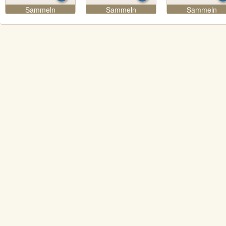
Sammeln
Sammeln
Sammeln