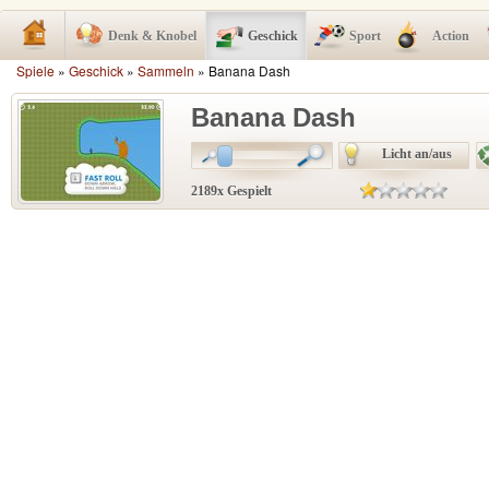
Denk & Knobel
Geschick
Sport
Action
Spiele
»
Geschick
»
Sammeln
» Banana Dash
Banana Dash
Licht an/aus
2189x Gespielt