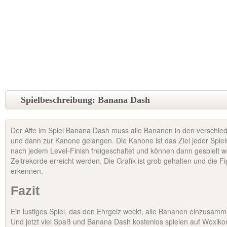
Spielbeschreibung: Banana Dash
Der Affe im Spiel Banana Dash muss alle Bananen in den verschi
und dann zur Kanone gelangen. Die Kanone ist das Ziel jeder Spiel
nach jedem Level-Finish freigeschaltet und können dann gespielt
Zeitrekorde erreicht werden. Die Grafik ist grob gehalten und die F
erkennen.
Fazit
Ein lustiges Spiel, das den Ehrgeiz weckt, alle Bananen einzusamm
Und jetzt viel Spaß und Banana Dash kostenlos spielen auf Woxiko