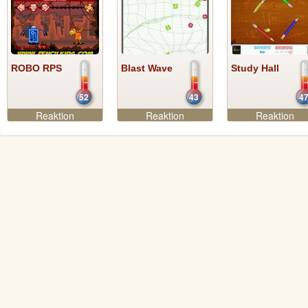
ROBO RPS
Blast Wave
Study Hall
52
43
4
Reaktion
Reaktion
Reaktion