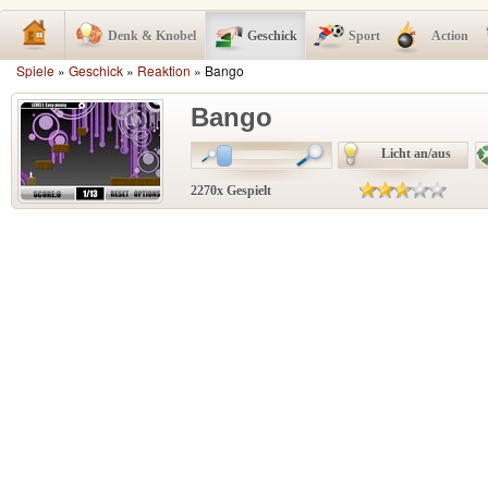
Denk & Knobel
Geschick
Sport
Action
Spiele
»
Geschick
»
Reaktion
» Bango
Bango
Licht an/aus
2270x Gespielt