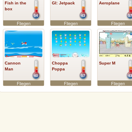
Fish in the
GI: Jetpack
Aeroplane
box
54
43
5
Fliegen
Fliegen
Fliegen
Cannon
Choppa
Super M
Man
Poppa
40
57
4
Fliegen
Fliegen
Fliegen