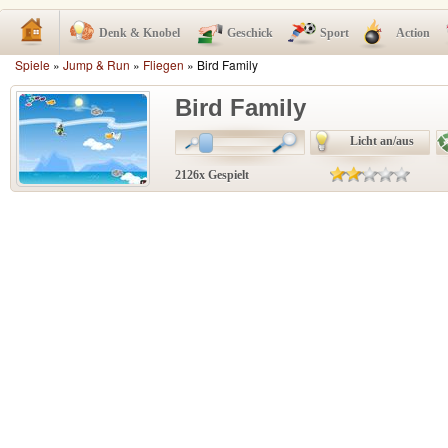
Denk & Knobel
Geschick
Sport
Action
Spiele
»
Jump & Run
»
Fliegen
» Bird Family
Bird Family
Licht an/aus
2126x Gespielt