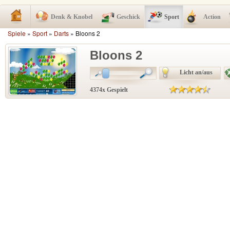
Denk & Knobel
Geschick
Sport
Action
Spiele
»
Sport
»
Darts
» Bloons 2
Bloons 2
Licht an/aus
4374x Gespielt