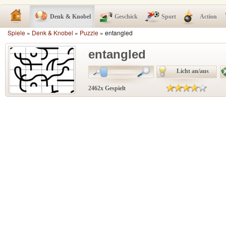
Denk & Knobel
Geschick
Sport
Action
Spiele
»
Denk & Knobel
»
Puzzle
» entangled
entangled
Licht an/aus
2462x Gespielt