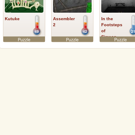
Kutuke
Assembler
In the
2
Footsteps
of
49
42
2
Simeon...
Puzzle
Puzzle
Puzzle