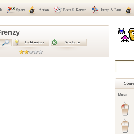
ck
Sport
Action
Brett & Karten
Jump & Run
Frenzy
Licht an/aus
Neu laden
Steu
Maus