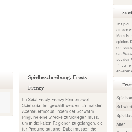
So wi
Im Spiel 
einfach w
Maus ist 
spielen. 
den vers
das Wasse
aus dem W
Pinguine
erweitert
Spielbeschreibung: Frosty
Frost
Frenzy
Spielsp
Im Spiel Frosty Frenzy können zwei
Spielvarianten gewählt werden. Einmal der
Schwieri
Abenteuermodus, indem der Schwarm
Spielda
Pinguine eine Strecke zurücklegen muss,
um in die kalten Regionen zu gelangen, die
Alter
für Pinguine gut sind. Dabei müssen die