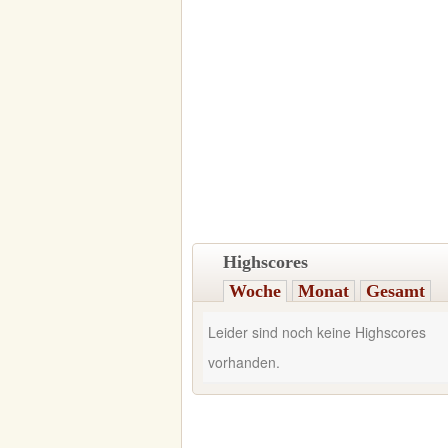
Highscores
Woche
Monat
Gesamt
Leider sind noch keine Highscores
vorhanden.