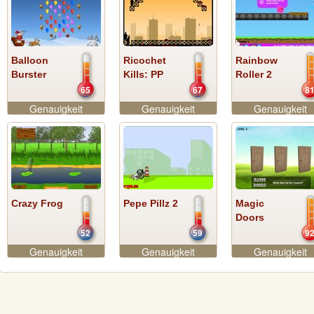
Balloon
Ricochet
Rainbow
Burster
Kills: PP
Roller 2
65
67
8
Genauigkeit
Genauigkeit
Genauigkeit
Crazy Frog
Pepe Pillz 2
Magic
Doors
52
59
9
Genauigkeit
Genauigkeit
Genauigkeit