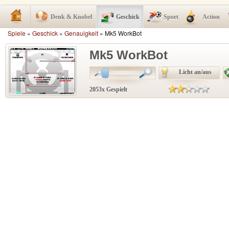
Denk & Knobel
Geschick
Sport
Action
Spiele
»
Geschick
»
Genauigkeit
» Mk5 WorkBot
Mk5 WorkBot
Licht an/aus
2053x Gespielt