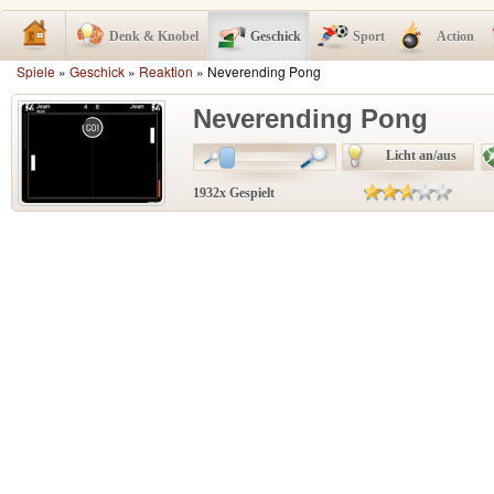
Denk & Knobel
Geschick
Sport
Action
Spiele
»
Geschick
»
Reaktion
» Neverending Pong
Neverending Pong
Licht an/aus
1932x Gespielt