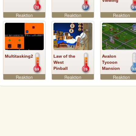
Viewing
70
57
5
Reaktion
Reaktion
Reaktion
Multitasking2
Law of the
Avalon
West
Tycoon
Pinball
Mansion
69
76
3
Reaktion
Reaktion
Reaktion