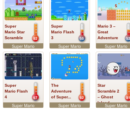
Super
Super
Mario 3 –
Mario Star
Mario Flash
Great
Scramble
3
Adventure
82
55
5
Super Mario
Super Mario
Super Mario
Super
The
Star
Mario Flash
Adventure
Scramble 2
4
of Super...
– Ghost
67
82
8
Island
Super Mario
Super Mario
Super Mario