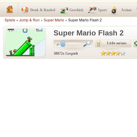
Denk & Knobel
Geschick
Sport
Action
Spiele
»
Jump & Run
»
Super Mario
» Super Mario Flash 2
Super Mario Flash 2
Licht an/aus
38072x Gespielt