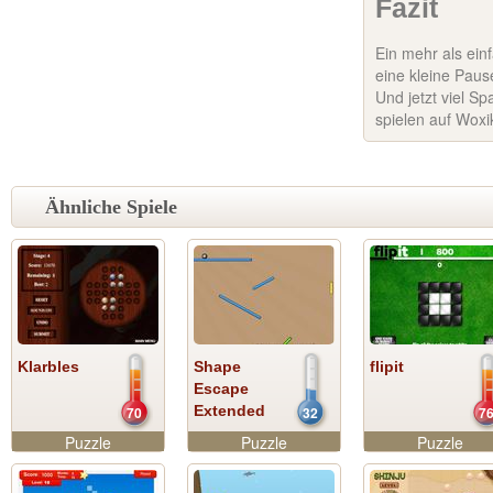
Fazit
Ein mehr als einf
eine kleine Paus
Und jetzt viel S
spielen auf Woxi
Ähnliche Spiele
Klarbles
Shape
flipit
Escape
Extended
70
32
7
Puzzle
Puzzle
Puzzle