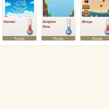
Kermix
Dolphin
Shinju
Dive
52
36
4
Puzzle
Puzzle
Puzzle