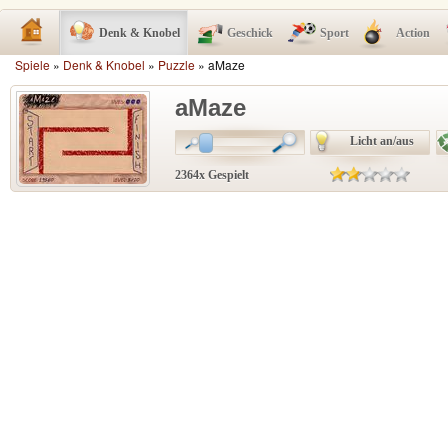
Denk & Knobel
Geschick
Sport
Action
Spiele
»
Denk & Knobel
»
Puzzle
» aMaze
aMaze
Licht an/aus
2364x Gespielt