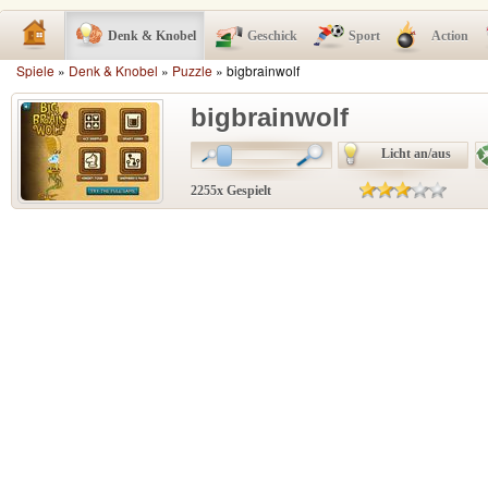
Denk & Knobel
Geschick
Sport
Action
Spiele
»
Denk & Knobel
»
Puzzle
» bigbrainwolf
bigbrainwolf
Licht an/aus
2255x Gespielt