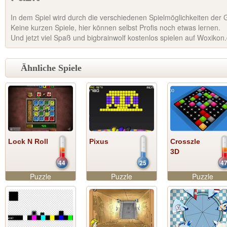
In dem Spiel wird durch die verschiedenen Spielmöglichkeiten der G
Keine kurzen Spiele, hier können selbst Profis noch etwas lernen.
Und jetzt viel Spaß und bigbrainwolf kostenlos spielen auf Woxikon
Ähnliche Spiele
Lock N Roll
Pixus
Crosszle
3D
44
25
4
Puzzle
Puzzle
Puzzle