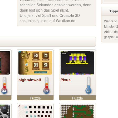
schnellen Sekunden gespielt werden, denn
dann löst sich das Spiel nicht.
Tipps
Und jetzt viel Spaß und Crosszle 3D
kostenlos spielen auf Woxikon.de
Während d
Minuten Z
Ablauf de
gespielt 
bigbrainwolf
Pixus
44
59
25
Puzzle
Puzzle