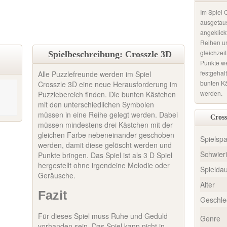
Im Spiel 
ausgetaus
angeklick
Reihen u
gleichzei
Spielbeschreibung: Crosszle 3D
Punkte w
festgehalt
Alle Puzzlefreunde werden im Spiel
bunten Kä
Crosszle 3D eine neue Herausforderung im
werden.
Puzzlebereich finden. Die bunten Kästchen
mit den unterschiedlichen Symbolen
müssen in eine Reihe gelegt werden. Dabei
Cross
müssen mindestens drei Kästchen mit der
gleichen Farbe nebeneinander geschoben
Spielsp
werden, damit diese gelöscht werden und
Schwieri
Punkte bringen. Das Spiel ist als 3 D Spiel
hergestellt ohne irgendeine Melodie oder
Spielda
Geräusche.
Alter
Fazit
Geschle
Für dieses Spiel muss Ruhe und Geduld
Genre
vorhanden sein. Das Spiel kann nicht in