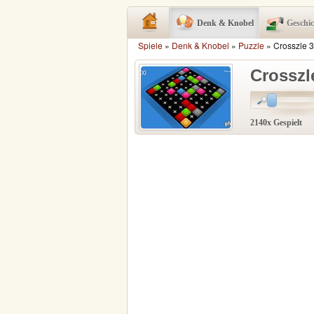
Denk & Knobel
Geschi
Spiele
»
Denk & Knobel
»
Puzzle
» Crosszle 
Crosszl
2140x Gespielt