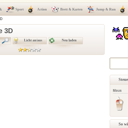
ck
Sport
Action
Brett & Karten
Jump & Run
3D
e 3D
Licht an/aus
Neu laden
Steu
Maus
So wi