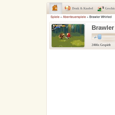
Denk & Knobel
Geschi
Spiele
»
Abenteuerspiele
» Brawler Whirled
Brawler
2466x Gespielt