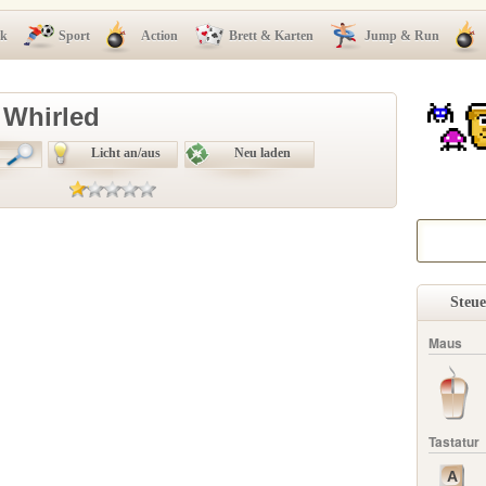
ck
Sport
Action
Brett & Karten
Jump & Run
 Whirled
Licht an/aus
Neu laden
Steu
Maus
Tastatur
A