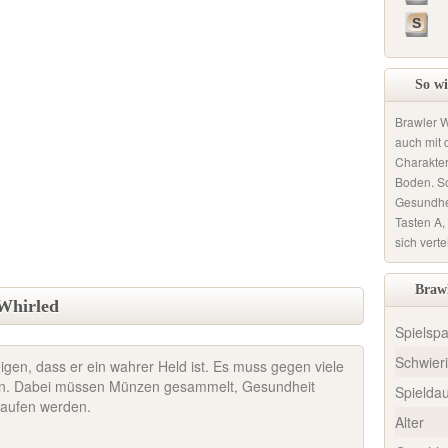
S
So wi
Brawler W
auch mit 
Charakter
Boden. S
Gesundhe
Tasten A,
sich verte
Brawl
 Whirled
Spielsp
Schwieri
igen, dass er ein wahrer Held ist. Es muss gegen viele
n. Dabei müssen Münzen gesammelt, Gesundheit
Spielda
laufen werden.
Alter