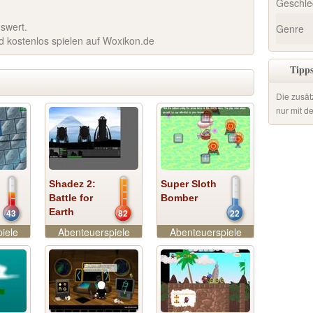
Geschle
nswert.
Genre
ed kostenlos spielen auf Woxikon.de
Tipps
Die zusät
nur mit d
Shadez 2:
Super Sloth
Battle for
Bomber
Earth
43
82
22
iele
Abenteuerspiele
Abenteuerspiele