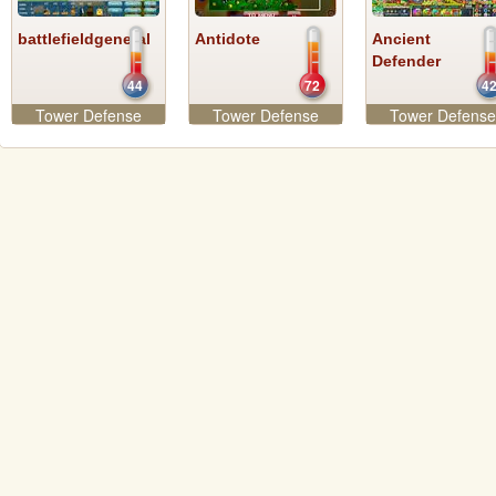
battlefieldgeneral
Antidote
Ancient
Defender
44
72
4
Tower Defense
Tower Defense
Tower Defense