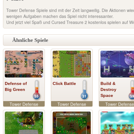
Tower Defense Spiele sind mit der Zeit langweilig. Die Aktionen wie
wenigen Aufgaben machen das Spiel nicht interessanter.
Und jetzt viel Spaß und Cursed Treasure 2 kostenlos spielen auf W
Ähnliche Spiele
Defense of
Click Battle
Build &
Big Green
Destroy
Space
55
31
5
Tower Defense
Tower Defense
Tower Defense