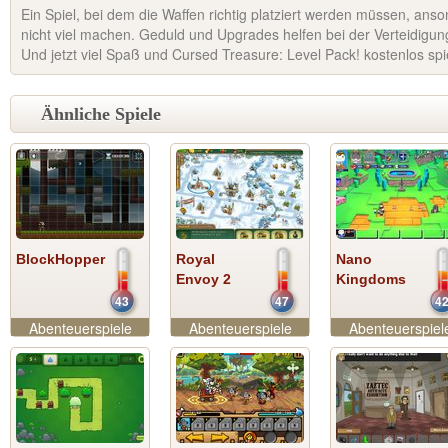
Ein Spiel, bei dem die Waffen richtig platziert werden müssen, ans
nicht viel machen. Geduld und Upgrades helfen bei der Verteidigun
Und jetzt viel Spaß und Cursed Treasure: Level Pack! kostenlos sp
Ähnliche Spiele
BlockHopper
Royal
Nano
Envoy 2
Kingdoms
43
47
4
Abenteuerspiele
Abenteuerspiele
Abenteuerspiel