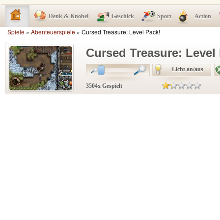
Denk & Knobel
Geschick
Sport
Action
Spiele
»
Abenteuerspiele
» Cursed Treasure: Level Pack!
Cursed Treasure: Level
Licht an/aus
3504x Gespielt