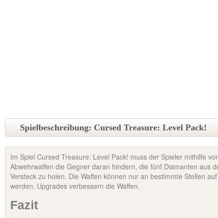
Spielbeschreibung: Cursed Treasure: Level Pack!
Im Spiel Cursed Treasure: Level Pack! muss der Spieler mithilfe v
Abwehrwaffen die Gegner daran hindern, die fünf Diamanten aus d
Versteck zu holen. Die Waffen können nur an bestimmte Stellen auf 
werden. Upgrades verbessern die Waffen.
Fazit