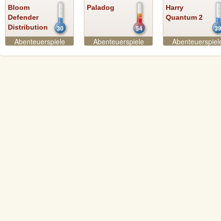
Bloom
Paladog
Harry
Defender
Quantum 2
Distribution
30
54
3
Abenteuerspiele
Abenteuerspiele
Abenteuerspiel