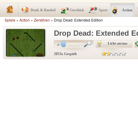
Denk & Knobel
Geschick
Sport
Action
Spiele
»
Action
»
Zerstören
» Drop Dead: Extended Edition
Drop Dead: Extended Ed
Licht an/aus
2053x Gespielt