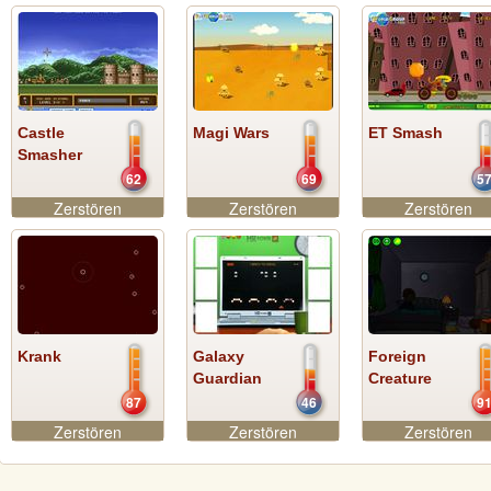
Castle
Magi Wars
ET Smash
Smasher
62
69
5
Zerstören
Zerstören
Zerstören
Krank
Galaxy
Foreign
Guardian
Creature
87
46
9
Zerstören
Zerstören
Zerstören