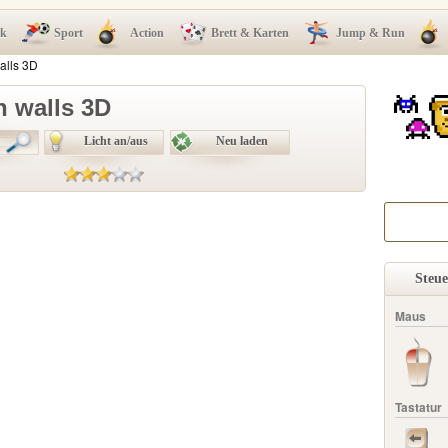
ck
Sport
Action
Brett & Karten
Jump & Run
alls 3D
 walls 3D
Licht an/aus
Neu laden
Steu
Maus
Tastatur