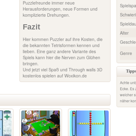
Puzzlefreunde immer neue
Spielsp
Herausforderungen, neue Formen und
Schwieri
komplizierte Drehungen.
Spielda
Fazit
Alter
Hier kommen Puzzler auf ihre Kosten, die
Geschle
die bekannten Tetrisformen kennen und
lieben. Eine ganz andere Variante des
Genre
Spiels kann hier die Nerven zum Glühen
bringen.
Und jetzt viel Spaß und Through walls 3D
Tipps
kostenlos spielen auf Woxikon.de
Achte unb
Ecke. Es z
welcher s
näher ko