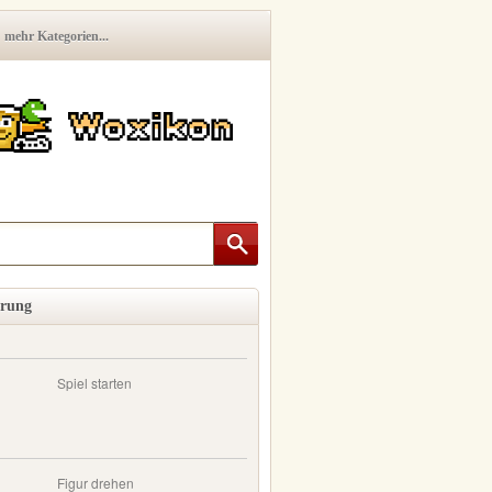
mehr Kategorien...
erung
Spiel starten
Figur drehen