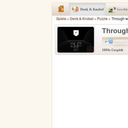
Denk & Knobel
Geschi
Spiele
»
Denk & Knobel
»
Puzzle
» Through w
Through
1694x Gespielt