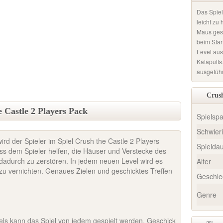
Das Spiel
leicht zu
Maus ges
beim Star
Level aus
Katapults
ausgeführ
Crush
 Castle 2 Players Pack
Spielsp
Schwieri
rd der Spieler im Spiel Crush the Castle 2 Players
Spielda
ss dem Spieler helfen, die Häuser und Verstecke des
dadurch zu zerstören. In jedem neuen Level wird es
Alter
zu vernichten. Genaues Zielen und geschicktes Treffen
Geschle
Genre
els kann das Spiel von jedem gespielt werden. Geschick