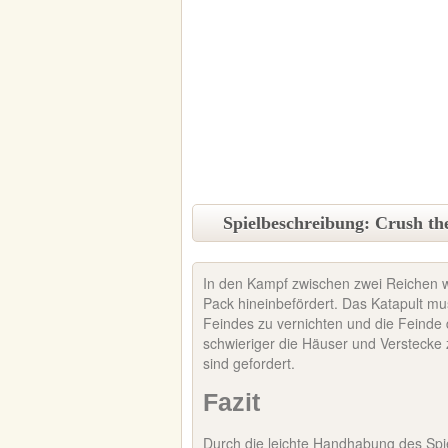
Spielbeschreibung: Crush the
In den Kampf zwischen zwei Reichen wi
Pack hineinbefördert. Das Katapult mu
Feindes zu vernichten und die Feinde 
schwieriger die Häuser und Verstecke 
sind gefordert.
Fazit
Durch die leichte Handhabung des Spi