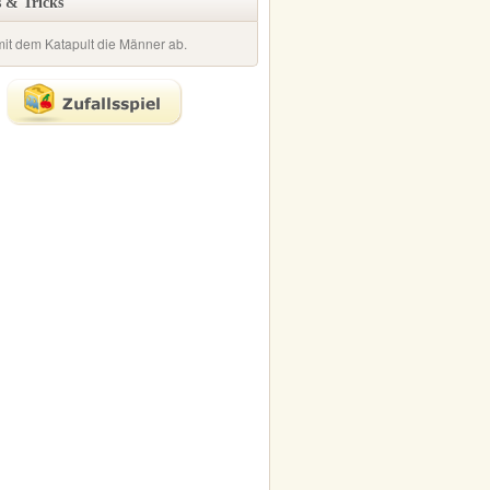
 & Tricks
it dem Katapult die Männer ab.