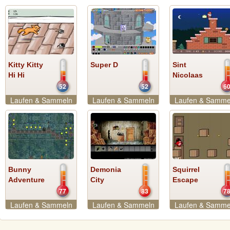
Kitty Kitty
Super D
Sint
Hi Hi
Nicolaas
52
52
6
Laufen & Sammeln
Laufen & Sammeln
Laufen & Samme
Bunny
Demonia
Squirrel
Adventure
City
Escape
77
83
7
Laufen & Sammeln
Laufen & Sammeln
Laufen & Samme