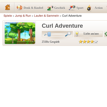
Denk & Knobel
Geschick
Sport
Action
Spiele
»
Jump & Run
»
Laufen & Sammeln
» Curl Adventure
Curl Adventure
Licht an/aus
2518x Gespielt