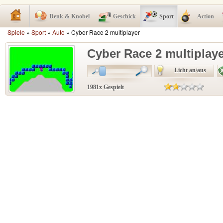
Denk & Knobel
Geschick
Sport
Action
Spiele
»
Sport
»
Auto
» Cyber Race 2 multiplayer
Cyber Race 2 multiplay
Licht an/aus
1981x Gespielt