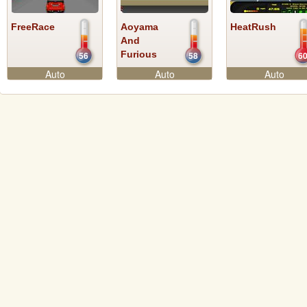
FreeRace
Aoyama
HeatRush
And
Furious
56
58
6
Auto
Auto
Auto