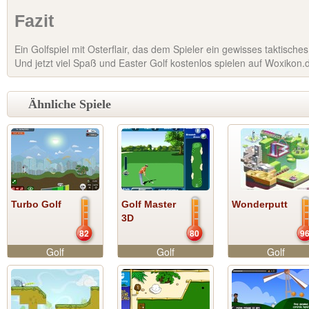
Fazit
Ein Golfspiel mit Osterflair, das dem Spieler ein gewisses taktische
Und jetzt viel Spaß und Easter Golf kostenlos spielen auf Woxikon.
Ähnliche Spiele
Turbo Golf
Golf Master
Wonderputt
3D
82
80
9
Golf
Golf
Golf