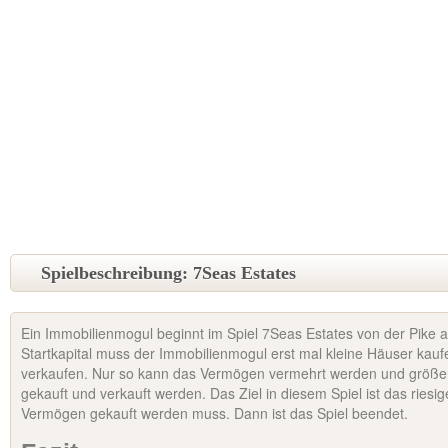
Spielbeschreibung: 7Seas Estates
Ein Immobilienmogul beginnt im Spiel 7Seas Estates von der Pike a
Startkapital muss der Immobilienmogul erst mal kleine Häuser kau
verkaufen. Nur so kann das Vermögen vermehrt werden und größer
gekauft und verkauft werden. Das Ziel in diesem Spiel ist das ries
Vermögen gekauft werden muss. Dann ist das Spiel beendet.