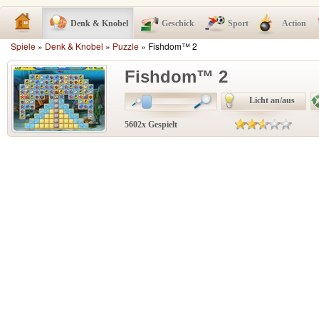
Denk & Knobel
Geschick
Sport
Action
Spiele
»
Denk & Knobel
»
Puzzle
» Fishdom™ 2
Fishdom™ 2
Licht an/aus
5602x Gespielt