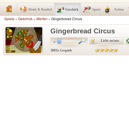
Denk & Knobel
Geschick
Sport
Action
Spiele
»
Geschick
»
Werfen
» Gingerbread Circus
Gingerbread Circus
Licht an/aus
3083x Gespielt