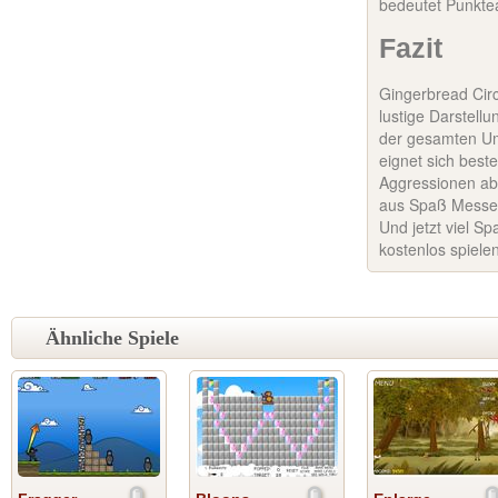
bedeutet Punkte
Fazit
Gingerbread Circ
lustige Darstell
der gesamten Um
eignet sich best
Aggressionen ab
aus Spaß Messer
Und jetzt viel S
kostenlos spiele
Ähnliche Spiele