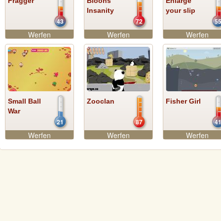
Fragger
Bloons
Enlarge
Insanity
your slip
43
72
5
Werfen
Werfen
Werfen
Small Ball
Zooclan
Fisher Girl
War
21
87
4
Werfen
Werfen
Werfen